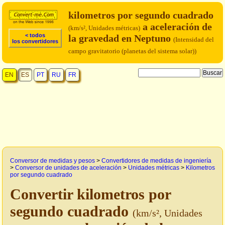
kilometros por segundo cuadrado
a aceleración de
(km/s², Unidades métricas)
< todos
la gravedad en Neptuno
(Intensidad del
los convertidores
campo gravitatorio (planetas del sistema solar))
EN
ES
PT
RU
FR
Conversor de medidas y pesos
>
Convertidores de medidas de ingeniería
>
Conversor de unidades de aceleración
>
Unidades métricas
>
Kilometros
por segundo cuadrado
Convertir kilometros por
segundo cuadrado
(km/s², Unidades