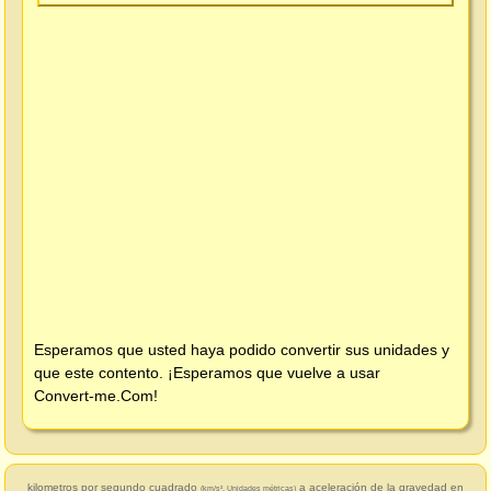
Esperamos que usted haya podido convertir sus unidades y
que este contento. ¡Esperamos que vuelve a usar
Convert-me.Com
!
kilometros por segundo cuadrado
a aceleración de la gravedad en
(km/s², Unidades métricas)