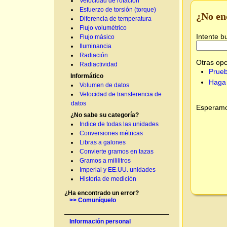
Velocidad de rotación
Esfuerzo de torsión (torque)
¿No en
Diferencia de temperatura
Flujo volumétrico
Intente b
Flujo másico
Iluminancia
Radiación
Otras opc
Radiactividad
Prueb
Informático
Haga 
Volumen de datos
Velocidad de transferencia de
datos
Esperamos
¿No sabe su categoría?
Indice de todas las unidades
Conversiones métricas
Libras a galones
Convierte gramos en tazas
Gramos a mililitros
Imperial y EE.UU. unidades
Historia de medición
¿Ha encontrado un error?
>> Comuníquelo
Información personal