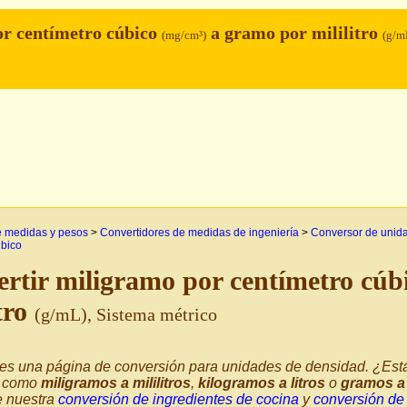
r centímetro cúbico
a gramo por mililitro
(mg/cm³)
(g/m
e medidas y pesos
>
Convertidores de medidas de ingeniería
>
Conversor de unid
úbico
rtir miligramo por centímetro cúb
itro
(g/mL), Sistema métrico
 es una página de conversión para unidades de densidad. ¿Est
 como
miligramos a mililitros
,
kilogramos a litros
o
gramos a 
e nuestra
conversión de ingredientes de cocina
y
conversión de