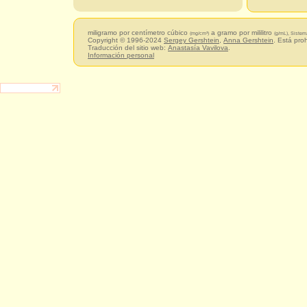
miligramo por centímetro cúbico
a gramo por mililitro
(mg/cm³)
(g/mL), Sistem
Copyright © 1996-2024
Sergey Gershtein
,
Anna Gershtein
. Está pro
Traducción del sitio web:
Anastasía Vavilova
.
Información personal