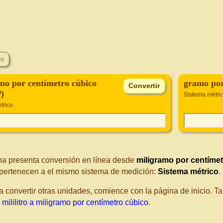
mo por centímetro cúbico
gramo por
)
Sistema métri
trico
na presenta conversión en línea desde
miligramo por centíme
pertenecen a el mismo sistema de medición:
Sistema métrico
.
a convertir otras unidades, comience con la página de inicio. 
mililitro a miligramo por centímetro cúbico
.