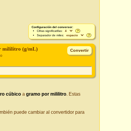
Configuración del conversor:
Cifras significatifas:
?
Separador de miles:
?
 mililitro (g/mL)
co
tro cúbico
a
gramo por mililitro
. Estas
También puede cambiar al convertidor para