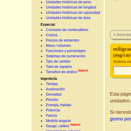
Unidades históricas de peso
Unidades históricas de longitud
Unidades históricas de capacidad
Unidades históricas de área
Especial
Consumo de combustibles
Cocina
Precios de alimentos
Masa / volumen
miligra
Fracciones y porcentajes
(mg/cm³
Sistemas de numeración
Tipo de cambio
Sistema mé
Talla de zapatos
nuevo
Tamaños de anillos
Ingeniería
Tiempo
Aceleración
Esta pági
Densidad
Presión
unidades 
Energía, trabajo
Potencia
Si necesit
Fuerza
gramo por 
Medida angular
nuevo
Gauge, calibre