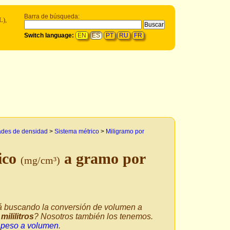
Barra de búsqueda:
L),
Switch language:
EN
ES
PT
RU
FR
ades de densidad
>
Sistema métrico
>
Miligramo por
ico
a gramo por
(mg/cm³)
á buscando la conversión de volumen a
mililitros
? Nosotros también los tenemos.
 peso a volumen
.