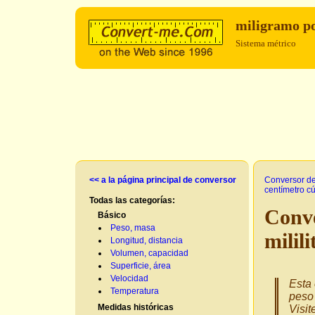
miligramo po
Sistema métrico
<< a la página principal de conversor
Conversor d
centímetro c
Todas las categorías:
Conve
Básico
Peso, masa
milil
Longitud, distancia
Volumen, capacidad
Superficie, área
Velocidad
Esta
Temperatura
peso
Medidas históricas
Visit