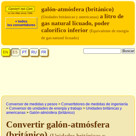
galón-atmósfera (británico)
a litro de
(Unidades británicas y americanas)
< todos
gas natural licuado, poder
los convertidores
calorífico inferior
(Equivalente de energía
de gas natural licuado)
EN
ES
PT
RU
FR
Conversor de medidas y pesos
>
Convertidores de medidas de ingeniería
>
Conversor de unidades de energía y trabajo
>
Unidades británicas y
americanas
>
Galón-atmósfera (británico)
Convertir galón-atmósfera
(británico)
(Unidades británicas y