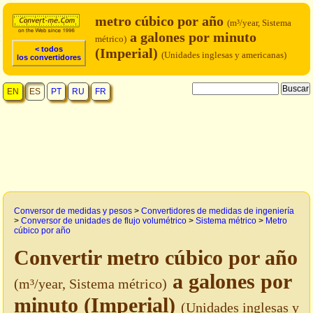
metro cúbico por año
(m³/year, Sistema
a galones por minuto
métrico)
< todos
(Imperial)
(Unidades inglesas y americanas)
los convertidores
EN
ES
PT
RU
FR
Conversor de medidas y pesos
>
Convertidores de medidas de ingeniería
>
Conversor de unidades de flujo volumétrico
>
Sistema métrico
>
Metro
cúbico por año
Convertir metro cúbico por año
a galones por
(m³/year, Sistema métrico)
minuto (Imperial)
(Unidades inglesas y