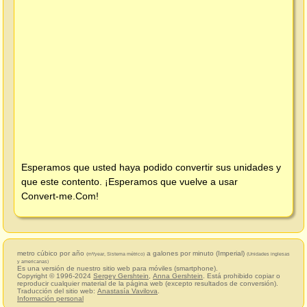
Esperamos que usted haya podido convertir sus unidades y
que este contento. ¡Esperamos que vuelve a usar
Convert-me.Com
!
metro cúbico por año
a galones por minuto (Imperial)
(m³/year, Sistema métrico)
(Unidades inglesas
y americanas)
Es una versión de nuestro sitio web para móviles (smartphone).
Copyright © 1996-2024
Sergey Gershtein
,
Anna Gershtein
. Está prohibido copiar o
reproducir cualquier material de la página web (excepto resultados de conversión).
Traducción del sitio web:
Anastasía Vavilova
.
Información personal