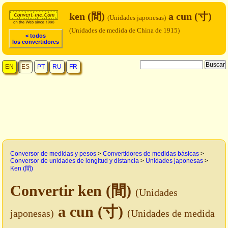
ken (間)
a cun (寸)
(Unidades japonesas)
(Unidades de medida de China de 1915)
< todos
los convertidores
EN
ES
PT
RU
FR
Conversor de medidas y pesos
>
Convertidores de medidas básicas
>
Conversor de unidades de longitud y distancia
>
Unidades japonesas
>
Ken (間)
Convertir ken (間)
(Unidades
a cun (寸)
japonesas)
(Unidades de medida