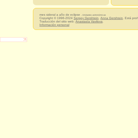
mes sideral a año de eclipse
, Unidades astronómicas
Copyright © 1996-2024
Sergey Gershtein
,
Anna Gershtein
. Está pro
Traducción del sitio web:
Anastasía Vavilova
.
Información personal