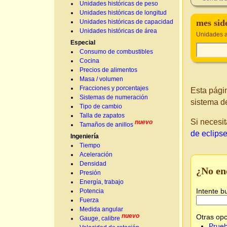
Unidades históricas de peso
Unidades históricas de longitud
mes sid
Unidades históricas de capacidad
Unidades históricas de área
Unidades 
Especial
Consumo de combustibles
Cocina
Precios de alimentos
Masa / volumen
Fracciones y porcentajes
Esta pági
Sistemas de numeración
sistema d
Tipo de cambio
Talla de zapatos
Si necesit
nuevo
Tamaños de anillos
de eclipse
Ingeniería
Tiempo
Aceleración
Densidad
¿No en
Presión
Energía, trabajo
Intente b
Potencia
Fuerza
Medida angular
nuevo
Otras opc
Gauge, calibre
Prueb