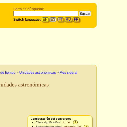
Barra de búsqueda:
Switch language:
EN
ES
PT
RU
FR
 de tiempo
>
Unidades astronómicas
>
Mes sideral
nidades astronómicas
Configuración del conversor:
Cifras significatifas:
?
Separador de miles:
?