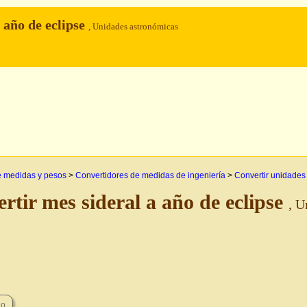
 año de eclipse
, Unidades astronómicas
e medidas y pesos
>
Convertidores de medidas de ingeniería
>
Convertir unidades
rtir mes sideral a año de eclipse
, U