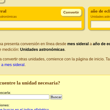
eral
año de ecl
astronómicas
Unidades ast
na presenta conversión en línea desde
mes sideral
a
año de e
e medición:
Unidades astronómicas
.
a convertir otras unidades, comience con la página de inicio. 
 a mes sideral
.
cuentre la unidad necesaria?
uscarla:
iones:
e buscar en el índice alfabético