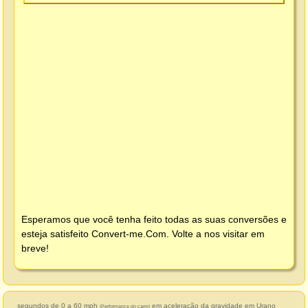
Esperamos que você tenha feito todas as suas conversões e
esteja satisfeito
Convert-me.Com
. Volte a nos visitar em
breve!
segundos de 0 a 60 mph
em aceleração da gravidade em Urano
(Performance do carro)