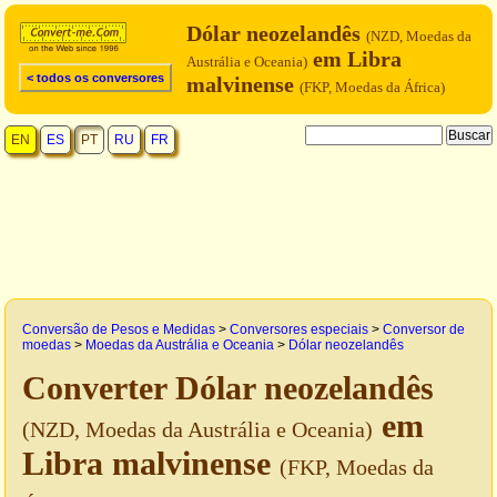
Dólar neozelandês
(NZD, Moedas da
em Libra
Austrália e Oceania)
< todos os conversores
malvinense
(FKP, Moedas da África)
EN
ES
PT
RU
FR
Conversão de Pesos e Medidas
>
Conversores especiais
>
Conversor de
moedas
>
Moedas da Austrália e Oceania
>
Dólar neozelandês
Converter Dólar neozelandês
em
(NZD, Moedas da Austrália e Oceania)
Libra malvinense
(FKP, Moedas da