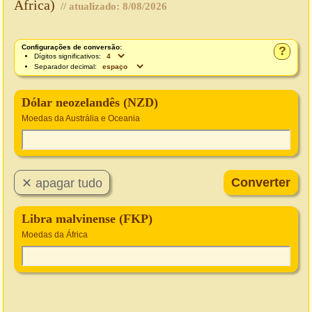
África)
// atualizado:
8/08/2026
Configurações de conversão:
?
Dígitos significativos:
Separador decimal:
Dólar neozelandês (NZD)
Moedas da Austrália e Oceania
Libra malvinense (FKP)
Moedas da África