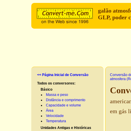
galão atmosf
GLP, poder c
<< Página Inicial de Conversão
Conversão d
atmosfera (R
Todos os conversores:
Conve
Básico
Massa e peso
Distância e comprimento
american
Capacidade e volume
em gás l
Área
Velocidade
Temperatura
Unidades Antigas e Históricas