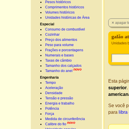
Pesos históricos
Comprimentos históricos
Volumes históricos
Unidades históricas de Área
Especial
Consumo de combustível
Cozinhar
galão a
Preço dos alimentos
Unidades b
Peso para volume
Frações e porcentagens
Numerais e bases
Taxas de câmbio
Tamanho dos calçados
novo
Tamanho do anel
Engenharia
Esta pági
Tempo
superior
.
Aceleração
Densidade
american
Tensão e pressão
Energia e trabalho
Se você p
Potência
para
libra
Força
Medida de circunferência
novo
Calibre do fio