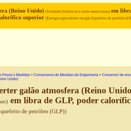
era (Reino Unido)
em libr
(Unidades britânicas e norte-americanas)
alorífico superior
(Energia equivalente em gás liquefeito de petróleo (G
e Pesos e Medidas
>
Conversores de Medidas de Engenharia
>
Conversor de ene
eino Unido)
rter galão atmosfera (Reino Unid
em libra de GLP, poder calorífi
as)
iquefeito de petróleo (GLP))