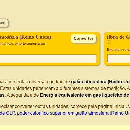
tmosfera (Reino Unido)
libra de G
!
ritânicas e norte-americanas
Energia equiva
na apresenta conversão on-line de
galão atmosfera (Reino Un
 Estas unidades pertencem a diferentes sistemas de medição. A
as
. A segunda é de
Energia equivalente em gás liquefeito de
recisar converter outras unidades, comece pela página inicial
 de GLP, poder calorífico superior em galão atmosfera (Reino U