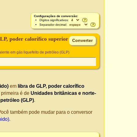
Configurações de conversão:
Dígitos significativos:
?
Separador decimal:
?
LP, poder calorífico superior
lente em gás liquefeito de petróleo (GLP)
ido)
em
libra de GLP, poder calorífico
 primeira é de
Unidades britânicas e norte-
 petróleo (GLP)
.
. Você também pode mudar para o conversor
nido)
.