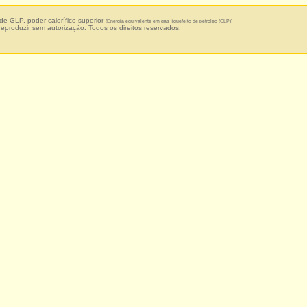
de GLP, poder calorífico superior
(Energia equivalente em gás liquefeito de petróleo (GLP))
 reproduzir sem autorização. Todos os direitos reservados.