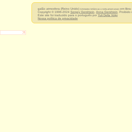
galão atmosfera (Reino Unido)
em libra 
(Unidades britânicas e norte-americanas)
Copyright © 1996-2024
Sergey Gershtein
,
Anna Gershtein
. Proibido
Este site foi traduzido para o português por
Yuli Della Volpi
Nossa política de privacidade