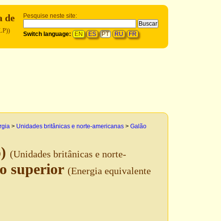
a de
Pesquise neste site:
LP))
Switch language:
EN
ES
PT
RU
FR
rgia
>
Unidades britânicas e norte-americanas
>
Galão
o)
(Unidades britânicas e norte-
co superior
(Energia equivalente