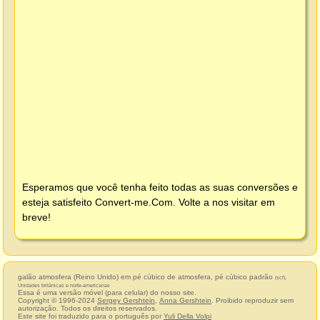
Esperamos que você tenha feito todas as suas conversões e
esteja satisfeito
Convert-me.Com
. Volte a nos visitar em
breve!
galão atmosfera (Reino Unido) em pé cúbico de atmosfera, pé cúbico padrão
(scf),
Unidades britânicas e norte-americanas
Essa é uma versão móvel (para celular) do nosso site.
Copyright © 1996-2024
Sergey Gershtein
,
Anna Gershtein
. Proibido reproduzir sem
autorização. Todos os direitos reservados.
Este site foi traduzido para o português por
Yuli Della Volpi