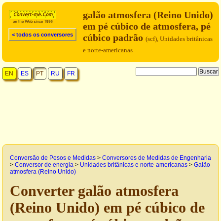
galão atmosfera (Reino Unido)
em pé cúbico de atmosfera, pé
< todos os conversores
cúbico padrão
(scf), Unidades britânicas
e norte-americanas
EN
ES
PT
RU
FR
Conversão de Pesos e Medidas
>
Conversores de Medidas de Engenharia
>
Conversor de energia
>
Unidades britânicas e norte-americanas
>
Galão
atmosfera (Reino Unido)
Converter galão atmosfera
(Reino Unido) em pé cúbico de