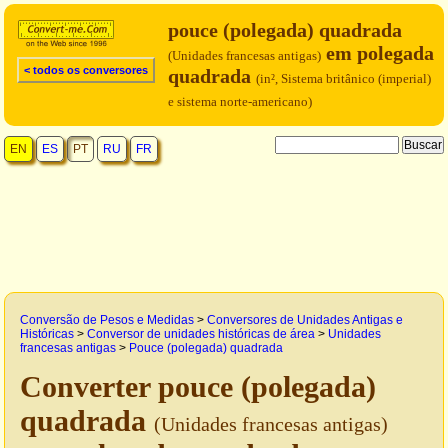
pouce (polegada) quadrada
em polegada
(Unidades francesas antigas)
< todos os conversores
quadrada
(in², Sistema britânico (imperial)
e sistema norte-americano)
EN
ES
PT
RU
FR
Conversão de Pesos e Medidas
>
Conversores de Unidades Antigas e
Históricas
>
Conversor de unidades históricas de área
>
Unidades
francesas antigas
>
Pouce (polegada) quadrada
Converter pouce (polegada)
quadrada
(Unidades francesas antigas)