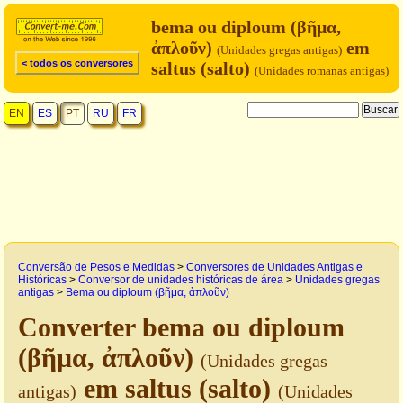
bema ou diploum (βῆμα,
ἀπλοῦν)
em
(Unidades gregas antigas)
< todos os conversores
saltus (salto)
(Unidades romanas antigas)
EN
ES
PT
RU
FR
Conversão de Pesos e Medidas
>
Conversores de Unidades Antigas e
Históricas
>
Conversor de unidades históricas de área
>
Unidades gregas
antigas
>
Bema ou diploum (βῆμα, ἀπλοῦν)
Converter bema ou diploum
(βῆμα, ἀπλοῦν)
(Unidades gregas
em saltus (salto)
antigas)
(Unidades