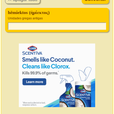
hēmiektos (ἡμίεκτος)
Unidades gregas antigas