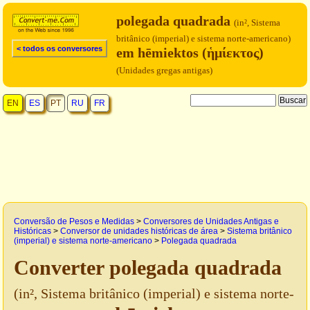
polegada quadrada
(in², Sistema
britânico (imperial) e sistema norte-americano)
< todos os conversores
em hēmiektos (ἡμίεκτος)
(Unidades gregas antigas)
EN
ES
PT
RU
FR
Conversão de Pesos e Medidas
>
Conversores de Unidades Antigas e
Históricas
>
Conversor de unidades históricas de área
>
Sistema britânico
(imperial) e sistema norte-americano
>
Polegada quadrada
Converter polegada quadrada
(in², Sistema britânico (imperial) e sistema norte-