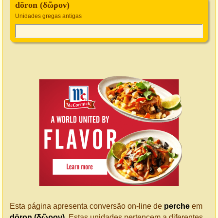
dōron (δῶρον)
Unidades gregas antigas
Esta página apresenta conversão on-line de
perche
em
dōron (δῶρον)
. Estas unidades pertencem a diferentes