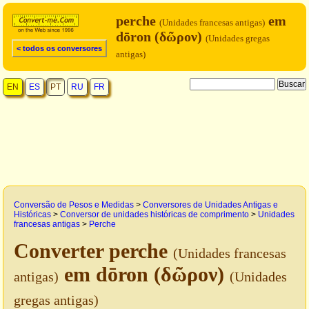
perche
em
(Unidades francesas antigas)
dōron (δῶρον)
(Unidades gregas
< todos os conversores
antigas)
EN
ES
PT
RU
FR
Conversão de Pesos e Medidas
>
Conversores de Unidades Antigas e
Históricas
>
Conversor de unidades históricas de comprimento
>
Unidades
francesas antigas
>
Perche
Converter perche
(Unidades francesas
em dōron (δῶρον)
antigas)
(Unidades
gregas antigas)