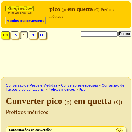
pico
em quetta
(p)
(Q), Prefixos
métricos
< todos os conversores
EN
ES
PT
RU
FR
Conversão de Pesos e Medidas
>
Conversores especiais
>
Conversão de
frações e porcentagens
>
Prefixos métricos
>
Pico
Converter pico
em quetta
(p)
(Q),
Prefixos métricos
Configurações de conversão:
?