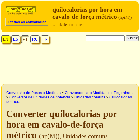
quilocalorias por hora em
cavalo-de-força métrico
(hp(M)),
< todos os conversores
Unidades comuns
EN
ES
PT
RU
FR
Conversão de Pesos e Medidas
>
Conversores de Medidas de Engenharia
>
Conversor de unidades de potência
>
Unidades comuns
>
Quilocalorias
por hora
Converter quilocalorias por
hora em cavalo-de-força
métrico
(hp(M)), Unidades comuns