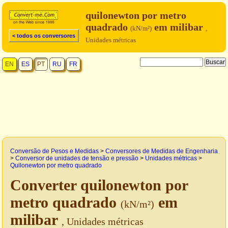
quilonewton por metro
quadrado
em milibar
(kN/m²)
,
< todos os conversores
Unidades métricas
EN
ES
PT
RU
FR
Conversão de Pesos e Medidas
>
Conversores de Medidas de Engenharia
>
Conversor de unidades de tensão e pressão
>
Unidades métricas
>
Quilonewton por metro quadrado
Converter quilonewton por
metro quadrado
em
(kN/m²)
milibar
, Unidades métricas