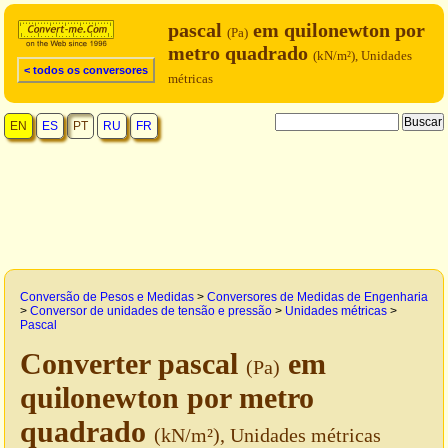
pascal
em quilonewton por
(Pa)
metro quadrado
(kN/m²), Unidades
< todos os conversores
métricas
EN
ES
PT
RU
FR
Conversão de Pesos e Medidas
>
Conversores de Medidas de Engenharia
>
Conversor de unidades de tensão e pressão
>
Unidades métricas
>
Pascal
Converter pascal
em
(Pa)
quilonewton por metro
quadrado
(kN/m²), Unidades métricas