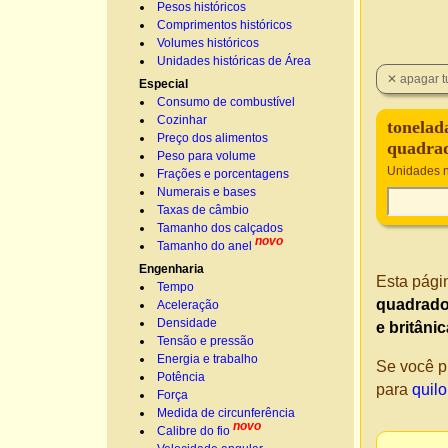
Pesos históricos
Comprimentos históricos
Volumes históricos
Unidades históricas de Área
Especial
Consumo de combustível
Cozinhar
tonelad
Preço dos alimentos
quadra
Peso para volume
Unidades n
Frações e porcentagens
Numerais e bases
Taxas de câmbio
Tamanho dos calçados
novo
Tamanho do anel
Engenharia
Esta pági
Tempo
quadrad
Aceleração
Densidade
e britâni
Tensão e pressão
Energia e trabalho
Se você p
Potência
para
quil
Força
Medida de circunferência
novo
Calibre do fio