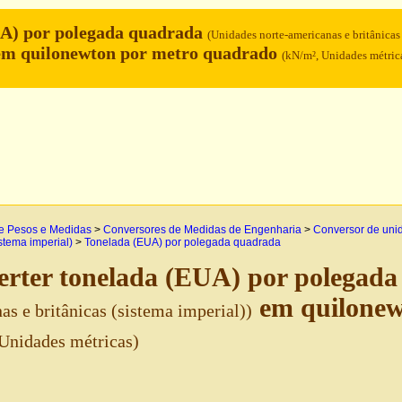
UA) por polegada quadrada
(Unidades norte-americanas e britânicas
m quilonewton por metro quadrado
(kN/m², Unidades métric
e Pesos e Medidas
>
Conversores de Medidas de Engenharia
>
Conversor de uni
istema imperial)
>
Tonelada (EUA) por polegada quadrada
rter tonelada (EUA) por polegad
em quilonew
as e britânicas (sistema imperial))
Unidades métricas)