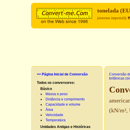
tonelada (E
e
(sistema imperial))
<< Página Inicial de Conversão
Conversão d
britânicas (s
Todos os conversores:
Conve
Básico
Massa e peso
Distância e comprimento
american
Capacidade e volume
(kN/m², 
Área
Velocidade
Temperatura
Unidades Antigas e Históricas