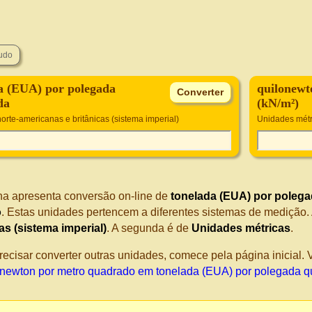
a (EUA) por polegada
quilonewt
da
(kN/m²)
orte-americanas e britânicas (sistema imperial)
Unidades métr
na apresenta conversão on-line de
tonelada (EUA) por poleg
o
. Estas unidades pertencem a diferentes sistemas de medição.
cas (sistema imperial)
. A segunda é de
Unidades métricas
.
recisar converter outras unidades, comece pela página inicial
onewton por metro quadrado em tonelada (EUA) por polegada 