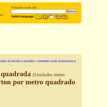
Pesquise neste site:
as)
Switch language:
EN
ES
PT
RU
FR
dades de tensão e pressão
>
Unidades norte-americanas e
a quadrada
(Unidades norte-
ton por metro quadrado