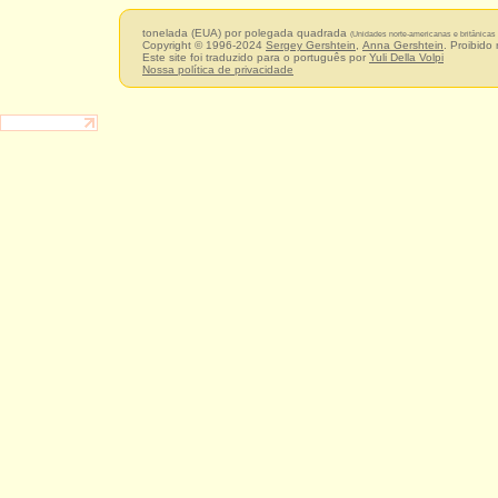
tonelada (EUA) por polegada quadrada
(Unidades norte-americanas e britânicas 
Copyright © 1996-2024
Sergey Gershtein
,
Anna Gershtein
. Proibido
Este site foi traduzido para o português por
Yuli Della Volpi
Nossa política de privacidade