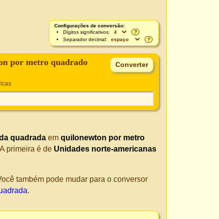
Configurações de conversão:
Dígitos significativos:
?
Separador decimal:
?
on por metro quadrado
icas
ada quadrada
em
quilonewton por metro
 A primeira é de
Unidades norte-americanas
. Você também pode mudar para o conversor
quadrada
.