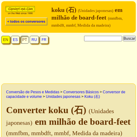
koku (石)
em
(Unidades japonesas)
milhão de board-feet
(mmfbm,
< todos os conversores
mmbdft, mmbf, Medida da madeira)
EN
ES
PT
RU
FR
Conversão de Pesos e Medidas
>
Conversores Básicos
>
Conversor de
capacidade e volume
>
Unidades japonesas
>
Koku (石)
Converter koku (石)
(Unidades
em milhão de board-feet
japonesas)
(mmfbm, mmbdft, mmbf, Medida da madeira)