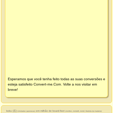
Esperamos que você tenha feito todas as suas conversões e
esteja satisfeito
Convert-me.Com
. Volte a nos visitar em
breve!
koku (石)
em milhão de board-feet
(Unidades japonesas)
(mmfbm, mmbdft, mmbf, Medida da madeira)