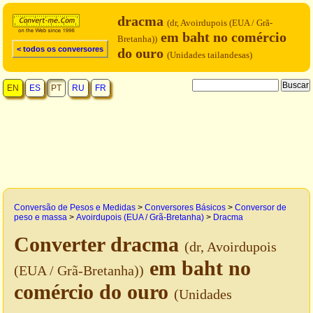
dracma
(dr, Avoirdupois (EUA / Grã-
em baht no comércio
Bretanha))
< todos os conversores
do ouro
(Unidades tailandesas)
EN
ES
PT
RU
FR
Conversão de Pesos e Medidas
>
Conversores Básicos
>
Conversor de
peso e massa
>
Avoirdupois (EUA / Grã-Bretanha)
>
Dracma
Converter dracma
(dr, Avoirdupois
em baht no
(EUA / Grã-Bretanha))
comércio do ouro
(Unidades