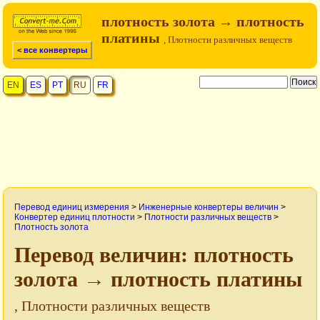
плотность золота → плотность
платины
, Плотности различных веществ
< все конвертеры
EN
ES
PT
RU
FR
Перевод единиц измерения
>
Инженерные конвертеры величин
>
Конвертер единиц плотности
>
Плотности различных веществ
>
Плотность золота
Перевод величин: плотность
золота → плотность платины
, Плотности различных веществ