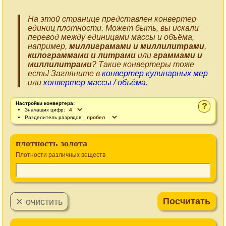
На этой странице представлен конвертер
единиц плотности. Может быть, вы искали
перевод между единицами массы и объёма,
например,
миллиграмами и миллилитрами
,
килограммами и литрами
или
граммами и
миллилитрами
? Такие конвертеры тоже
есть! Загляните в
конвертер кулинарных мер
или
конвертер массы / объёма
.
Настройки конвертера:
?
Значащих цифр:
Разделитель разрядов:
плотность золота
Плотности различных веществ