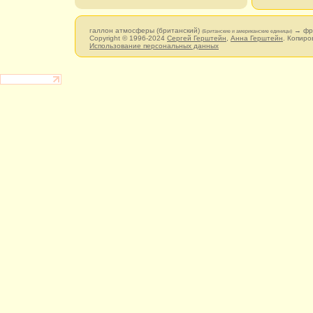
галлон атмосферы (британский)
→ фр
(Британские и американские единицы)
Copyright © 1996-2024
Сергей Герштейн
,
Анна Герштейн
. Копиро
Использование персональных данных