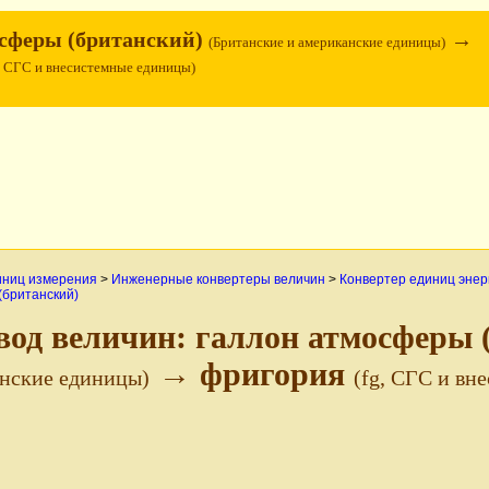
осферы (британский)
→
(Британские и американские единицы)
g, СГС и внесистемные единицы)
иниц измерения
>
Инженерные конвертеры величин
>
Конвертер единиц энер
британский)
вод величин: галлон атмосферы 
→ фригория
нские единицы)
(fg, СГС и вн