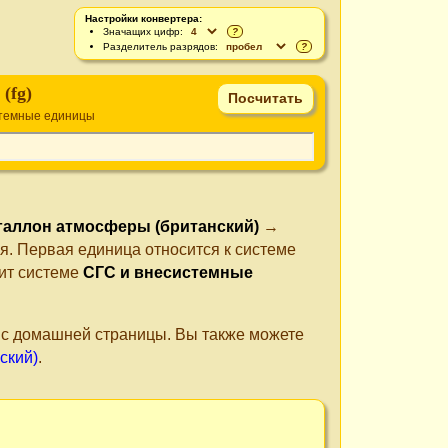
Настройки конвертера:
Значащих цифр:
?
Разделитель разрядов:
?
(fg)
стемные единицы
галлон атмосферы (британский)
→
я. Первая единица относится к системе
ит системе
СГС и внесистемные
е с домашней страницы. Вы также можете
ский)
.