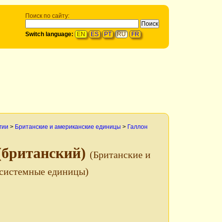
Поиск по сайту:
Switch language:
EN
ES
PT
RU
FR
гии
>
Британские и американские единицы
>
Галлон
(британский)
(Британские и
есистемные единицы)