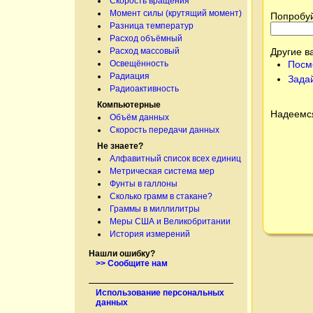
Скорость вращения
Момент силы (крутящий момент)
Попробуй
Разница температур
Расход объёмный
Другие в
Расход массовый
Посм
Освещённость
Радиация
Зада
Радиоактивность
Компьютерные
Надеемся
Объём данных
Скорость передачи данных
Не знаете?
Алфавитный список всех единиц
Метрическая система мер
Фунты в галлоны
Сколько грамм в стакане?
Граммы в миллилитры
Меры США и Великобритании
История измерений
Нашли ошибку?
>> Сообщите нам
Использование персональных
данных