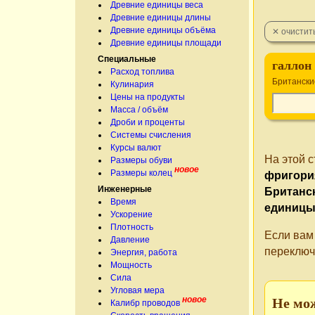
Древние единицы веса
Древние единицы длины
Древние единицы объёма
Древние единицы площади
Специальные
галлон
Расход топлива
Британски
Кулинария
Цены на продукты
Масса / объём
Дроби и проценты
Системы счисления
Курсы валют
На этой 
Размеры обуви
новое
Размеры колец
фригори
Инженерные
Британс
Время
единиц
Ускорение
Плотность
Если вам
Давление
переключ
Энергия, работа
Мощность
Сила
Угловая мера
новое
Не мо
Калибр проводов