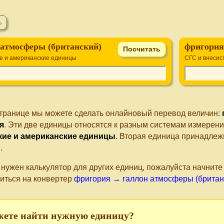
 атмосферы (британский)
фригория 
е и американские единицы
СГС и внеси
странице мы можете сделать онлайновый перевод величин:
я
. Эти две единицы относятся к разным системам измерени
кие и американские единицы
. Вторая единица принадлеж
ы
.
 нужен калькулятор для других единиц, пожалуйста начнит
иться на конвертер
фригория → галлон атмосферы (британ
жете найти нужную единицу?