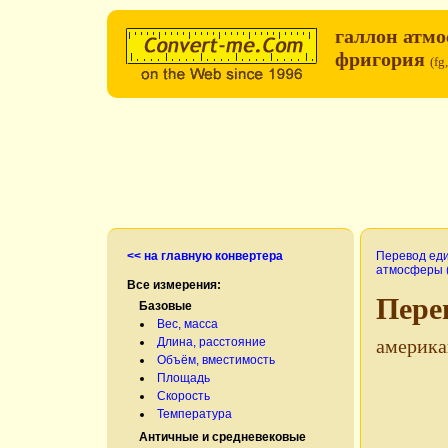
галлон атм
фригория
(f
<< на главную конвертера
Перевод ед
атмосферы (
Все измерения:
Пере
Базовые
Вес, масса
Длина, расстояние
америка
Объём, вместимость
Площадь
Скорость
Температура
Античные и средневековые