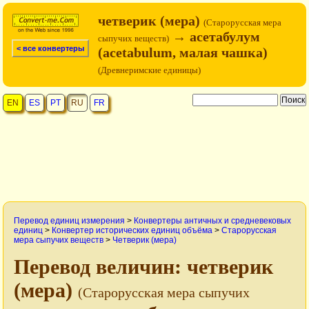
четверик (мера)
(Старорусская мера
→ асетабулум
сыпучих веществ)
< все конвертеры
(acetabulum, малая чашка)
(Древнеримские единицы)
EN
ES
PT
RU
FR
Перевод единиц измерения
>
Конвертеры античных и средневековых
единиц
>
Конвертер исторических единиц объёма
>
Старорусская
мера сыпучих веществ
>
Четверик (мера)
Перевод величин: четверик
(мера)
(Старорусская мера сыпучих