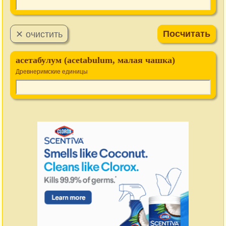
асетабулум (acetabulum, малая чашка)
Древнеримские единицы