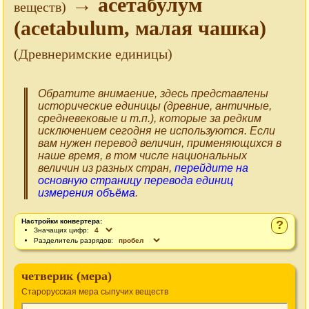
→ асетабулум
веществ)
(acetabulum, малая чашка)
(Древнеримские единицы)
Обратите внимаение, здесь представлены
исторические единицы (древние, античные,
средневековые и т.п.), которые за редким
исключением сегодня не используются. Если
вам нужен перевод величин, применяющихся в
наше время, в том числе национальных
величин из разных стран,
перейдите на
основную страницу перевода единиц
измерения объёма
.
Настройки конвертера:
?
Значащих цифр:
Разделитель разрядов:
четверик (мера)
Старорусская мера сыпучих веществ