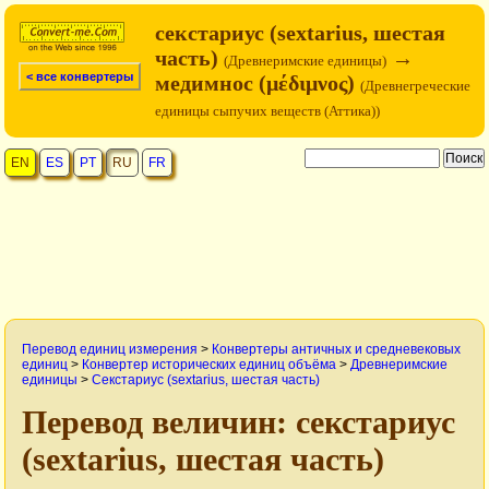
секстариус (sextarius, шестая
часть)
→
(Древнеримские единицы)
< все конвертеры
медимнос (μέδιμνος)
(Древнегреческие
единицы сыпучих веществ (Аттика))
EN
ES
PT
RU
FR
Перевод единиц измерения
>
Конвертеры античных и средневековых
единиц
>
Конвертер исторических единиц объёма
>
Древнеримские
единицы
>
Секстариус (sextarius, шестая часть)
Перевод величин: секстариус
(sextarius, шестая часть)