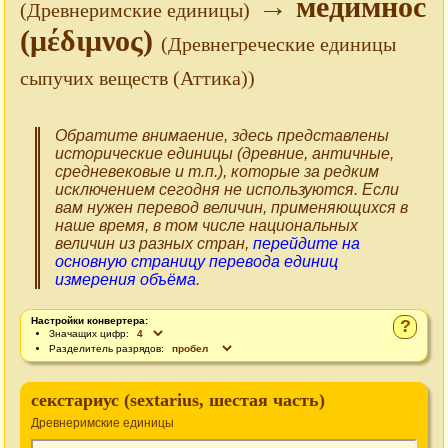
→ медимнос
(Древнеримские единицы)
(μέδιμνος)
(Древнегреческие единицы
сыпучих веществ (Аттика))
Обратите внимаение, здесь представлены
исторические единицы (древние, античные,
средневековые и т.п.), которые за редким
исключением сегодня не используются. Если
вам нужен перевод величин, применяющихся в
наше время, в том числе национальных
величин из разных стран,
перейдите на
основную страницу перевода единиц
измерения объёма
.
Настройки конвертера:
?
Значащих цифр:
Разделитель разрядов:
секстариус (sextarius, шестая часть)
Древнеримские единицы