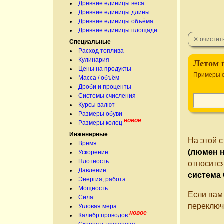
Древние единицы веса
Древние единицы длины
Древние единицы объёма
Древние единицы площади
Специальные
Расход топлива
Кулинария
Летом 
Цены на продукты
Примеры 
Масса / объём
Дроби и проценты
Системы счисления
Курсы валют
Размеры обуви
новое
Размеры колец
Инженерные
На этой 
Время
(люмен н
Ускорение
Плотность
относитс
Давление
система
Энергия, работа
Мощность
Если вам
Сила
переключ
Угловая мера
новое
Калибр проводов