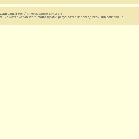
квадратный метр)
(lx, Международная система СИ)
вание материалов этого сайта (кроме результатов перевода величин) запрещено.