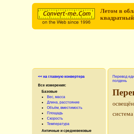
Летом в об
квадратный
<< на главную конвертера
Перевод ед
полдень
Все измерения:
Пере
Базовые
Вес, масса
Длина, расстояние
освещён
Объём, вместимость
система
Площадь
Скорость
Температура
Античные и средневековые