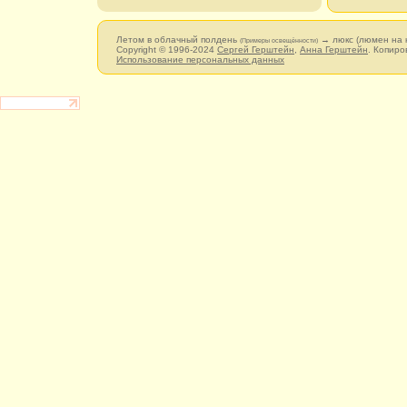
Летом в облачный полдень
→ люкс (люмен на 
(Примеры освещённости)
Copyright © 1996-2024
Сергей Герштейн
,
Анна Герштейн
. Копиро
Использование персональных данных