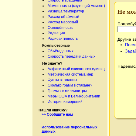
Скорость вращения
Момент силы (крутящий момент)
Не мо
Разница температур
Расход объёмный
Расход массовый
Попробуй
Освещённость
Радиация
Радиоактивность
Другие в
Посм
Компьютерные
Зада
Объём данных
Скорость передачи данных
Не знаете?
Надеемся
Алфавитный список всех единиц
Метрическая система мер
Фунты в галлоны
Сколько грамм в стакане?
Граммы в миллилитры
Меры США и Великобритании
История измерений
Нашли ошибку?
>> Сообщите нам
Использование персональных
данных