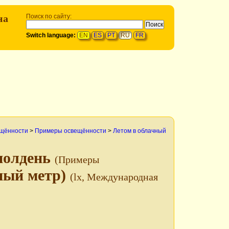
на
Поиск по сайту:
Switch language:
EN
ES
PT
RU
FR
ещённости
>
Примеры освещённости
>
Летом в облачный
полдень
(Примеры
ный метр)
(lx, Международная