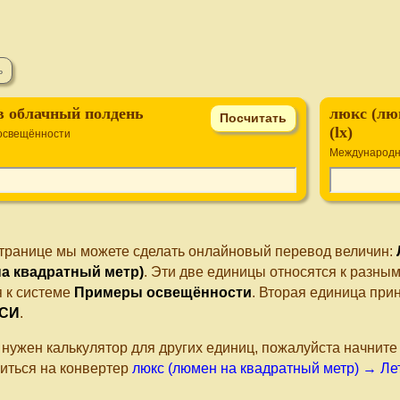
в облачный полдень
люкс (лю
(lx)
освещённости
Международн
странице мы можете сделать онлайновый перевод величин:
а квадратный метр)
. Эти две единицы относятся к разны
я к системе
Примеры освещённости
. Вторая единица пр
 СИ
.
 нужен калькулятор для других единиц, пожалуйста начнит
иться на конвертер
люкс (люмен на квадратный метр) → Ле