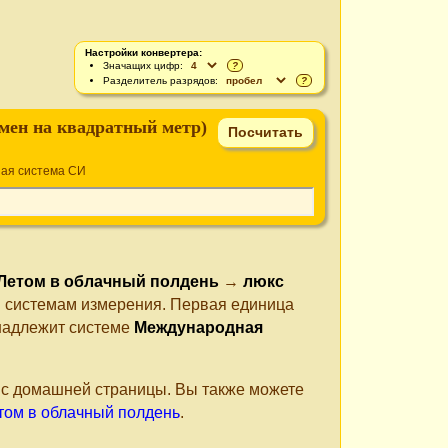
Настройки конвертера:
Значащих цифр:
?
Разделитель разрядов:
?
мен на квадратный метр)
ая система СИ
Летом в облачный полдень
→
люкс
м системам измерения. Первая единица
инадлежит системе
Международная
е с домашней страницы. Вы также можете
том в облачный полдень
.