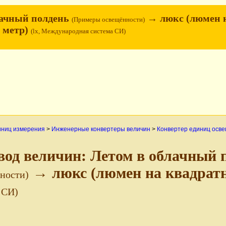
лачный полдень
→ люкс (люмен 
(Примеры освещённости)
 метр)
(lx, Международная система СИ)
иниц измерения
>
Инженерные конвертеры величин
>
Конвертер единиц осв
вод величин: Летом в облачный 
→ люкс (люмен на квадрат
ности)
 СИ)