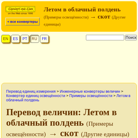
Летом в облачный полдень
→ скот
(Примеры освещённости)
(Другие
< все конвертеры
единицы)
EN
ES
PT
RU
FR
Перевод единиц измерения
>
Инженерные конвертеры величин
>
Конвертер единиц освещённости
>
Примеры освещённости
>
Летом в
облачный полдень
Перевод величин: Летом в
облачный полдень
(Примеры
→ скот
освещённости)
(Другие единицы)