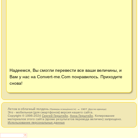
Надеемся, Вы смогли перевести все ваши величины, и
Вам у нас на
Convert-me.Com
понравилось. Приходите
снова!
Летом в облачный полдень
→ скот
(Примеры освещённости)
(Другие единицы)
Это - мобильная (для смартфонов) версия нашего сайта.
Copyright © 1996-2024
Сергей Герштейн
,
Анна Герштейн
. Копирование
материалов этого сайта (кроме результатов перевода величин) запрещено.
Использование персональных данных