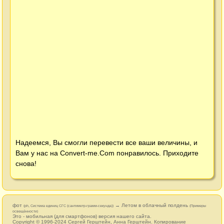
Надеемся, Вы смогли перевести все ваши величины, и
Вам у нас на
Convert-me.Com
понравилось. Приходите
снова!
фот
→ Летом в облачный полдень
(ph, Система единиц СГС (сантиметр-грамм-секунда))
(Примеры
освещённости)
Это - мобильная (для смартфонов) версия нашего сайта.
Copyright © 1996-2024
Сергей Герштейн
,
Анна Герштейн
. Копирование