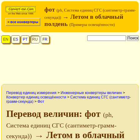
фот
(ph, Система единиц СГС (сантиметр-грамм-
→ Летом в облачный
секунда))
< все конвертеры
полдень
(Примеры освещённости)
EN
ES
PT
RU
FR
Перевод единиц измерения
>
Инженерные конвертеры величин
>
Конвертер единиц освещённости
>
Система единиц СГС (сантиметр-
грамм-секунда)
>
Фот
Перевод величин: фот
(ph,
Система единиц СГС (сантиметр-грамм-
→ Летом в облачный
секунда))