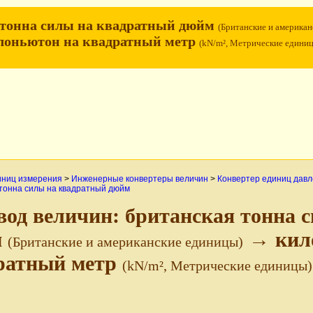
 тонна силы на квадратный дюйм
(Британские и американ
оньютон на квадратный метр
(kN/m², Метрические едини
иниц измерения
>
Инженерные конвертеры величин
>
Конвертер единиц дав
тонна силы на квадратный дюйм
вод величин: британская тонна 
м
→ кил
(Британские и американские единицы)
ратный метр
(kN/m², Метрические единицы)