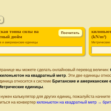
ская тонна силы на
килоньют
тный дюйм
(kN/m²)
е и американские единицы
Метрические
странице мы можете сделать онлайновый перевод величин:
килоньютон на квадратный метр
. Эти две единицы отно
диница относится к системе
Британские и американские
Метрические единицы
.
 нужен калькулятор для других единиц, пожалуйста начнит
иться на конвертер
килоньютон на квадратный метр → брит