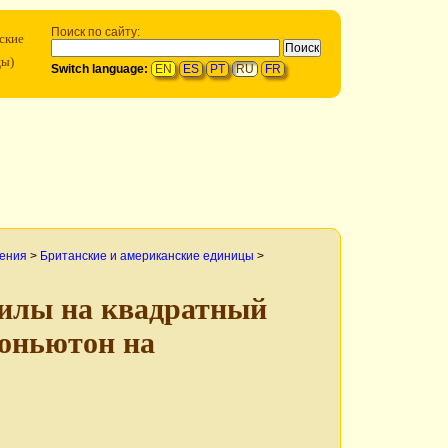
Поиск по сайту:
ские
цы)
Switch language:
EN
ES
PT
RU
FR
ления
>
Британские и американские единицы
>
силы на квадратный
оньютон на