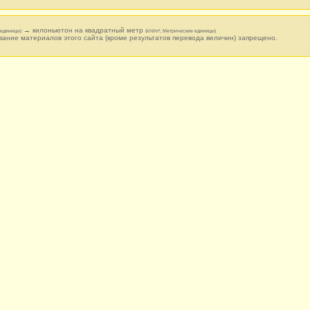
→ килоньютон на квадратный метр
 единицы)
(kN/m², Метрические единицы)
вание материалов этого сайта (кроме результатов перевода величин) запрещено.