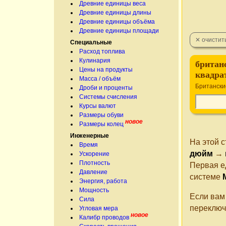
Древние единицы веса
Древние единицы длины
Древние единицы объёма
Древние единицы площади
Специальные
Расход топлива
Кулинария
британ
Цены на продукты
квадра
Масса / объём
Британски
Дроби и проценты
Системы счисления
Курсы валют
Размеры обуви
новое
Размеры колец
Инженерные
На этой 
Время
дюйм
→
Ускорение
Плотность
Первая е
Давление
системе
Энергия, работа
Мощность
Если вам
Сила
переключ
Угловая мера
новое
Калибр проводов