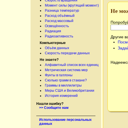
Скорость вращения
Момент силы (крутящий момент)
Не мо
Разница температур
Расход объёмный
Расход массовый
Попробуй
Освещённость
Радиация
Радиоактивность
Другие в
Посм
Компьютерные
Зада
Объём данных
Скорость передачи данных
Не знаете?
Надеемся
Алфавитный список всех единиц
Метрическая система мер
Фунты в галлоны
Сколько грамм в стакане?
Граммы в миллилитры
Меры США и Великобритании
История измерений
Нашли ошибку?
>> Сообщите нам
Использование персональных
данных