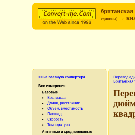
британская
→ кил
единицы)
<< на главную конвертера
Перевод ед
Британская 
Все измерения:
Пере
Базовые
Вес, масса
дюй
Длина, расстояние
Объём, вместимость
квад
Площадь
Скорость
Температура
Античные и средневековые