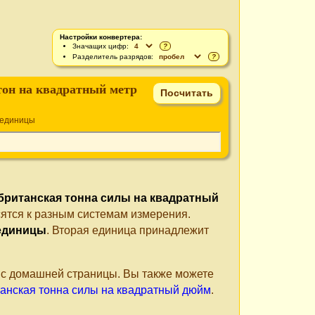
Настройки конвертера:
Значащих цифр:
?
Разделитель разрядов:
?
он на квадратный метр
 единицы
британская тонна силы на квадратный
сятся к разным системам измерения.
 единицы
. Вторая единица принадлежит
е с домашней страницы. Вы также можете
анская тонна силы на квадратный дюйм
.