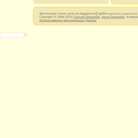
британская тонна силы на квадратный дюйм
(Британские и американские
Copyright © 1996-2024
Сергей Герштейн
,
Анна Герштейн
. Копиро
Использование персональных данных