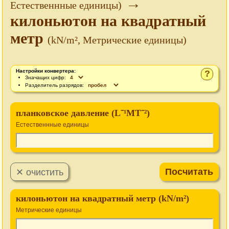
→
Естественнные единицы)
килоньютон на квадратный
метр
(kN/m², Метрические единицы)
Настройки конвертера:
?
Значащих цифр:
Разделитель разрядов:
планковское давление (L⁻¹MT⁻²)
Естественнные единицы
килоньютон на квадратный метр (kN/m²)
Метрические единицы