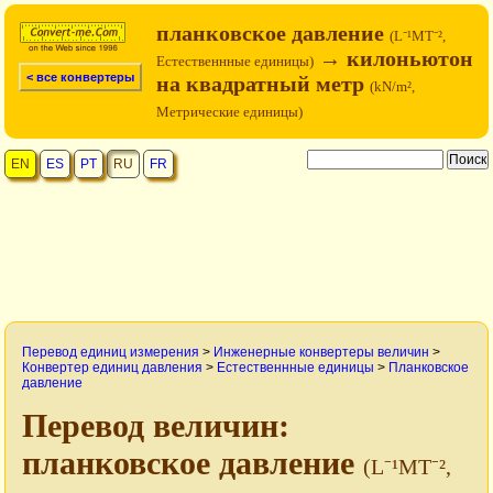
планковское давление
(L⁻¹MT⁻²,
→ килоньютон
Естественнные единицы)
< все конвертеры
на квадратный метр
(kN/m²,
Метрические единицы)
EN
ES
PT
RU
FR
Перевод единиц измерения
>
Инженерные конвертеры величин
>
Конвертер единиц давления
>
Естественнные единицы
>
Планковское
давление
Перевод величин:
планковское давление
(L⁻¹MT⁻²,