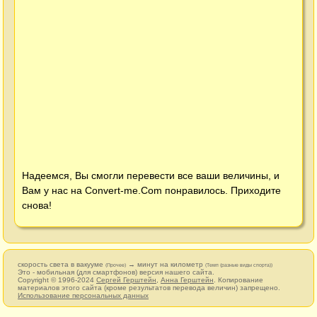
Надеемся, Вы смогли перевести все ваши величины, и
Вам у нас на
Convert-me.Com
понравилось. Приходите
снова!
скорость света в вакууме
→ минут на километр
(Прочее)
(Темп (разные виды спорта))
Это - мобильная (для смартфонов) версия нашего сайта.
Copyright © 1996-2024
Сергей Герштейн
,
Анна Герштейн
. Копирование
материалов этого сайта (кроме результатов перевода величин) запрещено.
Использование персональных данных