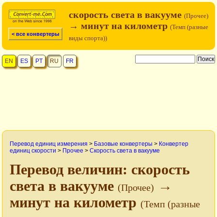
скорость света в вакууме
(Прочее)
→ минут на километр
(Темп (разные
< все конвертеры
виды спорта))
EN
ES
PT
RU
FR
Перевод единиц измерения
>
Базовые конвертеры
>
Конвертер
единиц скорости
>
Прочее
>
Скорость света в вакууме
Перевод величин: скорость
света в вакууме
→
(Прочее)
минут на километр
(Темп (разные