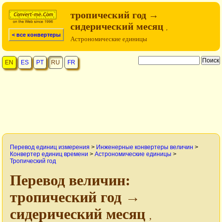
тропический год →
сидерический месяц
,
< все конвертеры
Астрономические единицы
EN
ES
PT
RU
FR
Перевод единиц измерения
>
Инженерные конвертеры величин
>
Конвертер единиц времени
>
Астрономические единицы
>
Тропический год
Перевод величин:
тропический год →
сидерический месяц
,