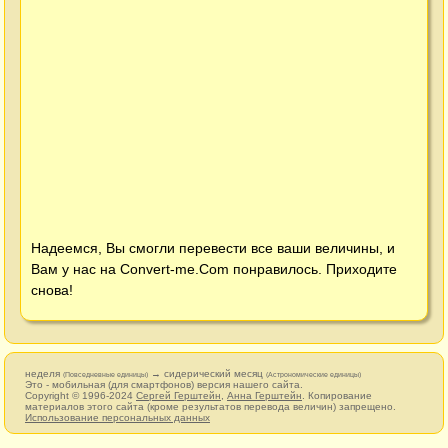
Надеемся, Вы смогли перевести все ваши величины, и
Вам у нас на
Convert-me.Com
понравилось. Приходите
снова!
неделя
→ сидерический месяц
(Повседневные единицы)
(Астрономические единицы)
Это - мобильная (для смартфонов) версия нашего сайта.
Copyright © 1996-2024
Сергей Герштейн
,
Анна Герштейн
. Копирование
материалов этого сайта (кроме результатов перевода величин) запрещено.
Использование персональных данных