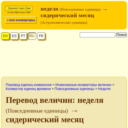
неделя
→
(Повседневные единицы)
сидерический месяц
< все конвертеры
(Астрономические единицы)
EN
ES
PT
RU
FR
Перевод единиц измерения
>
Инженерные конвертеры величин
>
Конвертер единиц времени
>
Повседневные единицы
>
Неделя
Перевод величин: неделя
→
(Повседневные единицы)
сидерический месяц