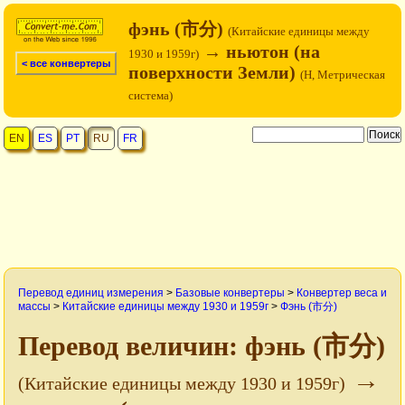
фэнь (市分)
(Китайские единицы между
→ ньютон (на
1930 и 1959г)
< все конвертеры
поверхности Земли)
(Н, Метрическая
система)
EN
ES
PT
RU
FR
Перевод единиц измерения
>
Базовые конвертеры
>
Конвертер веса и
массы
>
Китайские единицы между 1930 и 1959г
>
Фэнь (市分)
Перевод величин: фэнь (市分)
→
(Китайские единицы между 1930 и 1959г)