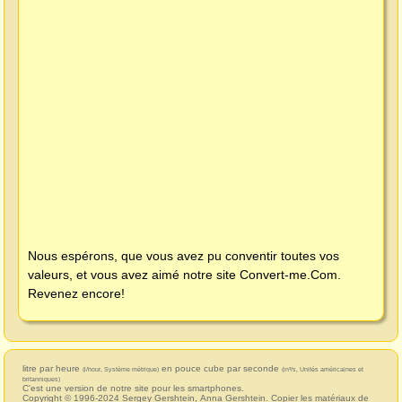
Nous espérons, que vous avez pu conventir toutes vos
valeurs, et vous avez aimé notre site
Convert-me.Com
.
Revenez encore!
litre par heure
en pouce cube par seconde
(l/hour, Système métrique)
(in³/s, Unités américaines et
britanniques)
C'est une version de notre site pour les smartphones.
Copyright © 1996-2024
Sergey Gershtein
,
Anna Gershtein
. Copier les matériaux de