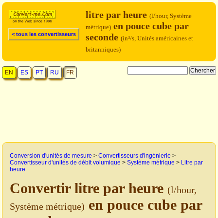
litre par heure
(l/hour, Système
en pouce cube par
métrique)
< tous les convertisseurs
seconde
(in³/s, Unités américaines et
britanniques)
EN
ES
PT
RU
FR
Conversion d'unités de mesure
>
Convertisseurs d'ingénierie
>
Convertisseur d'unités de débit volumique
>
Système métrique
>
Litre par
heure
Convertir litre par heure
(l/hour,
en pouce cube par
Système métrique)