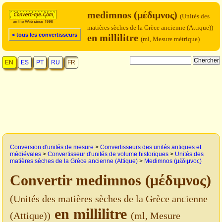
medimnos (μέδιμνος)
(Unités des
matières sèches de la Grèce ancienne (Attique))
< tous les convertisseurs
en millilitre
(ml, Mesure métrique)
EN
ES
PT
RU
FR
Conversion d'unités de mesure
>
Convertisseurs des unités antiques et
médiévales
>
Convertisseur d'unités de volume historiques
>
Unités des
matières sèches de la Grèce ancienne (Attique)
>
Medimnos (μέδιμνος)
Convertir medimnos (μέδιμνος)
(Unités des matières sèches de la Grèce ancienne
en millilitre
(Attique))
(ml, Mesure