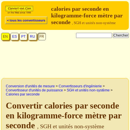
calories par seconde en
kilogramme-force mètre par
< tous les convertisseurs
seconde
, SGH et unités non-système
EN
ES
PT
RU
FR
Conversion d'unités de mesure
>
Convertisseurs d'ingénierie
>
Convertisseur d'unités de puissance
>
SGH et unités non-système
>
Calories par seconde
Convertir calories par seconde
en kilogramme-force mètre par
seconde
, SGH et unités non-système