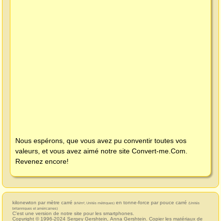
Nous espérons, que vous avez pu conventir toutes vos
valeurs, et vous avez aimé notre site
Convert-me.Com
.
Revenez encore!
kilonewton par mètre carré
en tonne-force par pouce carré
(kN/m², Unités métriques)
(Unités
britanniques et américaines)
C'est une version de notre site pour les smartphones.
Copyright © 1996-2024
Sergey Gershtein
,
Anna Gershtein
. Copier les matériaux de