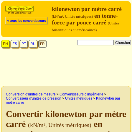
kilonewton par mètre carré
en tonne-
(kN/m², Unités métriques)
< tous les convertisseurs
force par pouce carré
(Unités
britanniques et américaines)
EN
ES
PT
RU
FR
Conversion d'unités de mesure
>
Convertisseurs d'ingénierie
>
Convertisseur d'unités de pression
>
Unités métriques
>
Kilonewton par
mètre carré
Convertir kilonewton par mètre
carré
en
(kN/m², Unités métriques)