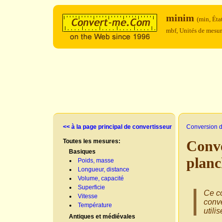
minim
(min, Éta
mbf, Unités de mesur
<< à la page principal de convertisseur
Conversion d
Toutes les mesures:
Conv
Basiques
plan
Poids, masse
Longueur, distance
Volume, capacité
Superficie
Ce co
Vitesse
conve
Température
utili
Antiques et médiévales