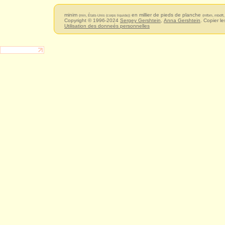
minim
en millier de pieds de planche
(min, États-Unis (corps liquide))
(mfbm, mbdft,
Copyright © 1996-2024
Sergey Gershtein
,
Anna Gershtein
. Copier le
Utilisation des donneés personnelles