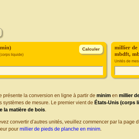
(min)
millier d
mbdft, mb
(corps liquide)
Unités de mesu
 présente la conversion en ligne à partir de
minim
en
millier 
nts systèmes de mesure. Le premier vient de
États-Unis (corps l
 la matière de bois
.
evez convertir d'autres unités, veuillez commencer par la page
seur pour
millier de pieds de planche en minim
.