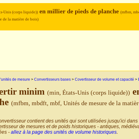
en millier de pieds de planche
ts-Unis (corps liquide))
(mfbm, mbd
e de la matière de bois)
'unités de mesure
>
Convertisseurs bases
>
Covertisseur de volume et capacité
>
ertir minim
en
(min, États-Unis (corps liquide))
che
(mfbm, mbdft, mbf, Unités de mesure de la matièr
nvertisseur contient des unités qui sont utilisées jusqu'ici dans
rtisseur de mesures et de poids historiques - antiques, médiéva
sées -
allez à la page des unités de volume historiques
.