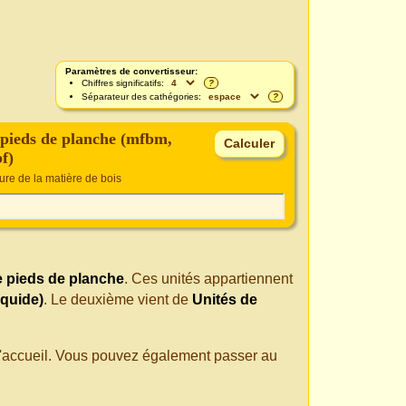
Paramètres de convertisseur:
Chiffres significatifs:
?
Séparateur des cathégories:
?
e pieds de planche (mfbm,
f)
re de la matière de bois
de pieds de planche
. Ces unités appartiennent
iquide)
. Le deuxième vient de
Unités de
 d'accueil. Vous pouvez également passer au