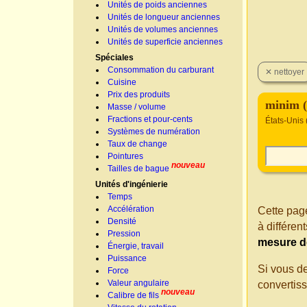
Unités de poids anciennes
Unités de longueur anciennes
Unités de volumes anciennes
Unités de superficie anciennes
Spéciales
Consommation du carburant
Cuisine
Prix des produits
minim 
Masse / volume
Fractions et pour-cents
États-Unis 
Systèmes de numération
Taux de change
Pointures
nouveau
Tailles de bague
Unités d'ingénierie
Temps
Accélération
Cette page
Densité
à différe
Pression
mesure de
Énergie, travail
Puissance
Si vous d
Force
Valeur angulaire
convertis
nouveau
Calibre de fils