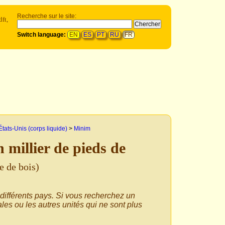
Recherche sur le site:
ft,
Switch language:
EN
ES
PT
RU
FR
États-Unis (corps liquide)
>
Minim
 millier de pieds de
e de bois)
 différents pays. Si vous recherchez un
les ou les autres unités qui ne sont plus