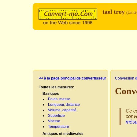
tael troy
(Unit
<< à la page principal de convertisseur
Conversion d
Toutes les mesures:
Conve
Basiques
Poids, masse
Longueur, distance
Volume, capacité
Ce co
Superficie
conve
Vitesse
mésu
Température
Antiques et médiévales