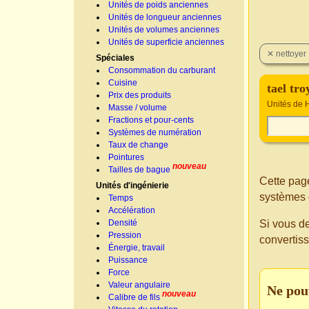
Unités de poids anciennes
Unités de longueur anciennes
Unités de volumes anciennes
Unités de superficie anciennes
Spéciales
Consommation du carburant
Cuisine
tael tr
Prix des produits
Unités de
Masse / volume
Fractions et pour-cents
Systèmes de numération
Taux de change
Pointures
nouveau
Tailles de bague
Cette page
Unités d'ingénierie
systèmes 
Temps
Accélération
Si vous d
Densité
Pression
convertis
Énergie, travail
Puissance
Force
Valeur angulaire
Ne pou
nouveau
Calibre de fils