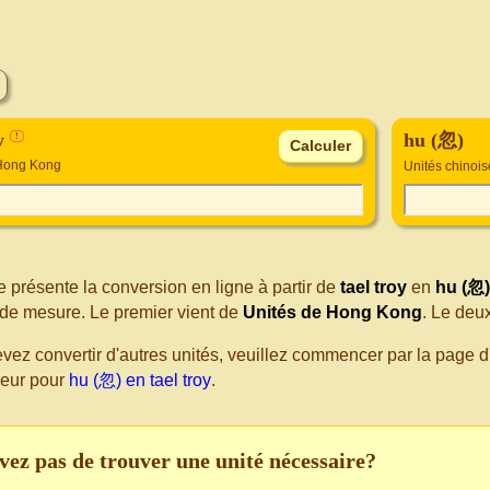
oy
hu (忽)
!
 Hong Kong
Unités chinoi
 présente la conversion en ligne à partir de
tael troy
en
hu (忽)
de mesure. Le premier vient de
Unités de Hong Kong
. Le deu
evez convertir d'autres unités, veuillez commencer par la page
seur pour
hu (忽) en tael troy
.
vez pas de trouver une unité nécessaire?