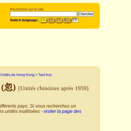
Recherche sur le site:
Switch language:
EN
ES
PT
RU
FR
>
Unités de Hong Kong
>
Tael troy
 (忽)
(Unités chinoises après 1959)
ifférents pays. Si vous recherchez un
s unités inutilisées -
visiter la page des