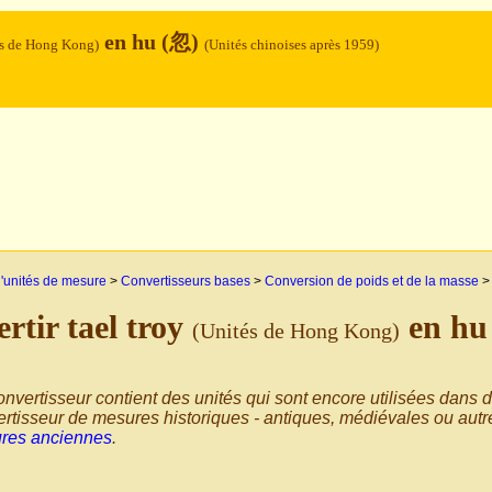
en hu (忽)
és de Hong Kong)
(Unités chinoises après 1959)
'unités de mesure
>
Convertisseurs bases
>
Conversion de poids et de la masse
rtir tael troy
en hu
(Unités de Hong Kong)
nvertisseur contient des unités qui sont encore utilisées dans d
rtisseur de mesures historiques - antiques, médiévales ou autre
res anciennes
.