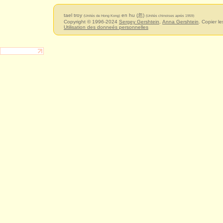
tael troy
en hu (忽)
(Unités de Hong Kong)
(Unités chinoises après 1959)
Copyright © 1996-2024
Sergey Gershtein
,
Anna Gershtein
. Copier le
Utilisation des donneés personnelles