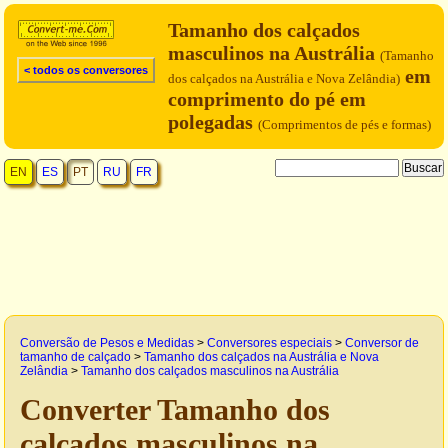
Tamanho dos calçados
masculinos na Austrália
(Tamanho
< todos os conversores
em
dos calçados na Austrália e Nova Zelândia)
comprimento do pé em
polegadas
(Comprimentos de pés e formas)
EN
ES
PT
RU
FR
Conversão de Pesos e Medidas
>
Conversores especiais
>
Conversor de
tamanho de calçado
>
Tamanho dos calçados na Austrália e Nova
Zelândia
>
Tamanho dos calçados masculinos na Austrália
Converter Tamanho dos
calçados masculinos na