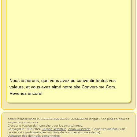
Nous espérons, que vous avez pu conventir toutes vos
valeurs, et vous avez aimé notre site
Convert-me.Com
.
Revenez encore!
pointure masculines
en longueur de pied en pouces
(Pointures en Australie et en Nouvelle-Zélande)
(Longueur de pied et de forme)
C'est une version de notre site pour les smartphones.
Copyright © 1996-2024
Sergey Gershtein
,
Anna Gershtein
. Copier les matériaux de
ce site est interdit (outre les résultats de la conversion de valeurs).
Utilisation des donneés personnelles