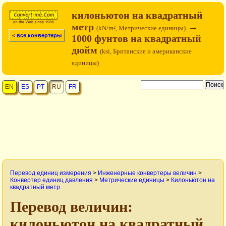
килоньютон на квадратный
метр
→
(kN/m², Метрические единицы)
< все конвертеры
1000 фунтов на квадратный
дюйм
(ksi, Британские и американские
единицы)
EN
ES
PT
RU
FR
Перевод единиц измерения
>
Инженерные конвертеры величин
>
Конвертер единиц давления
>
Метрические единицы
>
Килоньютон на
квадратный метр
Перевод величин:
килоньютон на квадратный