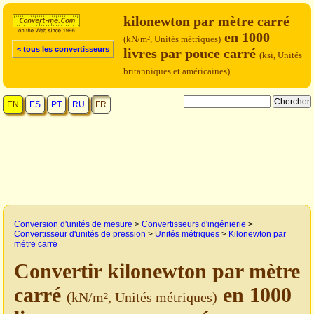
kilonewton par mètre carré
en 1000
(kN/m², Unités métriques)
< tous les convertisseurs
livres par pouce carré
(ksi, Unités
britanniques et américaines)
EN
ES
PT
RU
FR
Conversion d'unités de mesure
>
Convertisseurs d'ingénierie
>
Convertisseur d'unités de pression
>
Unités métriques
>
Kilonewton par
mètre carré
Convertir kilonewton par mètre
carré
en 1000
(kN/m², Unités métriques)