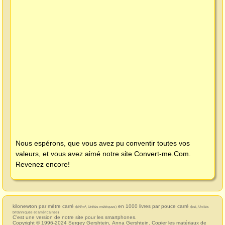
Nous espérons, que vous avez pu conventir toutes vos
valeurs, et vous avez aimé notre site
Convert-me.Com
.
Revenez encore!
kilonewton par mètre carré
en 1000 livres par pouce carré
(kN/m², Unités métriques)
(ksi, Unités
britanniques et américaines)
C'est une version de notre site pour les smartphones.
Copyright © 1996-2024
Sergey Gershtein
,
Anna Gershtein
. Copier les matériaux de