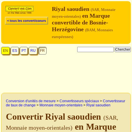
Riyal saoudien
(SAR, Monnaie
en Marque
moyen-orientales)
< tous les convertisseurs
convertible de Bosnie-
Herzégovine
(BAM, Monnaies
européennes)
EN
ES
PT
RU
FR
Conversion d'unités de mesure
>
Convertisseurs spéciaux
>
Convertisseur
de taux de change
>
Monnaie moyen-orientales
>
Riyal saoudien
Convertir Riyal saoudien
(SAR,
en Marque
Monnaie moyen-orientales)